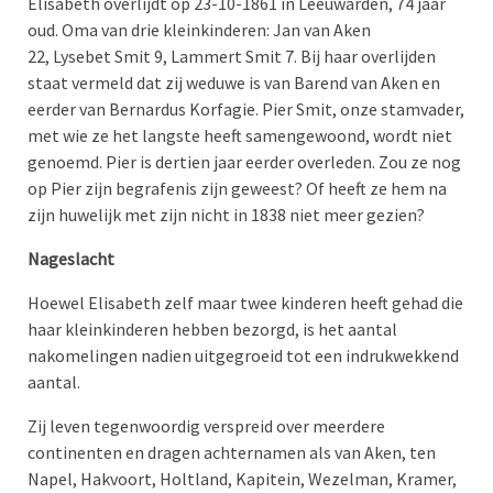
Elisabeth overlijdt op 23-10-1861 in Leeuwarden, 74 jaar
oud. Oma van drie kleinkinderen: Jan van Aken
22, Lysebet Smit 9, Lammert Smit 7. Bij haar overlijden
staat vermeld dat zij weduwe is van Barend van Aken en
eerder van Bernardus Korfagie. Pier Smit, onze stamvader,
met wie ze het langste heeft samengewoond, wordt niet
genoemd. Pier is dertien jaar eerder overleden. Zou ze nog
op Pier zijn begrafenis zijn geweest? Of heeft ze hem na
zijn huwelijk met zijn nicht in 1838 niet meer gezien?
Nageslacht
Hoewel Elisabeth zelf maar twee kinderen heeft gehad die
haar kleinkinderen hebben bezorgd, is het aantal
nakomelingen nadien uitgegroeid tot een indrukwekkend
aantal.
Zij leven tegenwoordig verspreid over meerdere
continenten en dragen achternamen als van Aken, ten
Napel, Hakvoort, Holtland, Kapitein, Wezelman, Kramer,