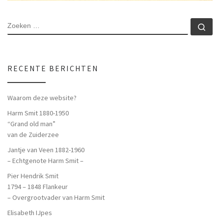
ZOEKEN
Zo
RECENTE BERICHTEN
Waarom deze website?
Harm Smit 1880-1950
“Grand old man”
van de Zuiderzee
Jantje van Veen 1882-1960
– Echtgenote Harm Smit –
Pier Hendrik Smit
1794 – 1848 Flankeur
– Overgrootvader van Harm Smit
Elisabeth IJpes