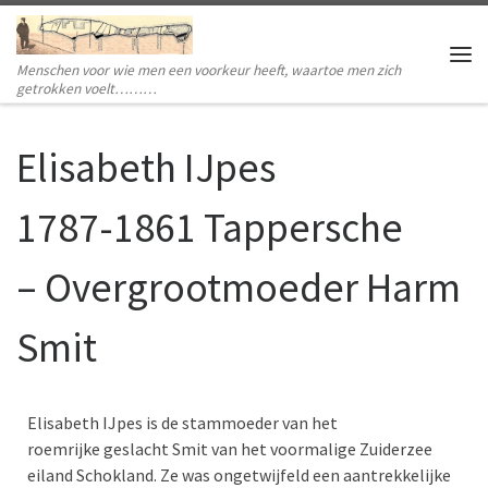
Ga naar inhoud
Menschen voor wie men een voorkeur heeft, waartoe men zich
Me
getrokken voelt………
Elisabeth IJpes
1787-1861 Tappersche
– Overgrootmoeder Harm
Smit
Elisabeth IJpes is de stammo
eder van het
roemrijke geslacht Smit van het voormalige Zuiderzee
eiland Schokland.
Ze was ongetwijfeld een aantrekkelijke