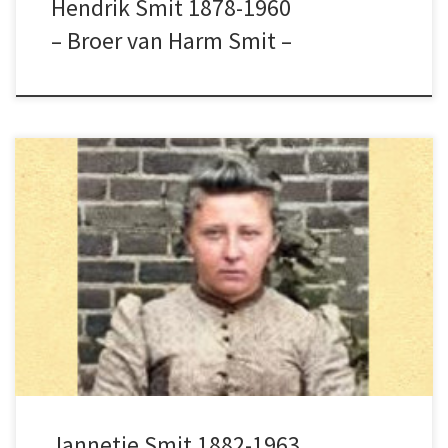
Hendrik Smit 1878-1960
– Broer van Harm Smit –
Jannetje Smit is de zuster van Harm Smit en
de hoofdpersoon in De Bruid van Schokland
feuilleton.
Jannetje Smit 1882-1963