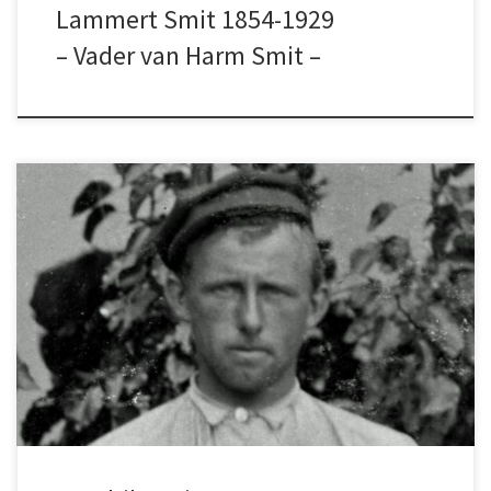
Lammert Smit 1854-1929
– Vader van Harm Smit –
Om beurten hielden Hendrik en Harm op
zondagmorgen een preek over een vrij
onderwerp uit de bijbel en later op de dag nog
een catechismuspreek. Eerst in huiselijke
kring, later voor wel zestig mensen die op
Schokland verwaaid lagen. Na dertien
dienstjaren werd Hendrik Smit overgeplaatst
naar Staveren; daarna werd […]