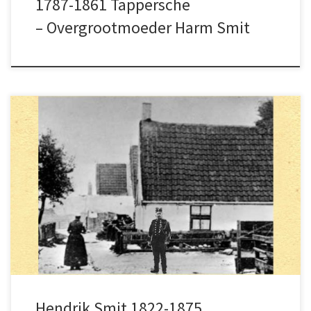
1787-1861 Tappersche
– Overgrootmoeder Harm Smit
Hendrik is allicht de meest markante Smit-
Schoklander. Zijn felle karakter spreekt uit de
botsing met zijn directe superieur, de
burgemeester van Urk.
Hendrik Smit 1822-1875