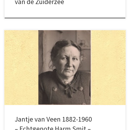
van de Zuiderzee
Steeds wanneer zij op Schokland terug kwam,
werd Harm Smit begroet met: ”heerlijk vader
om weer op Schokland terug te zijn; wat ben ik
blij dat ik weer uit die drukte ben”.
Jantje van Veen 1882-1960
– Echtgenote Harm Smit –