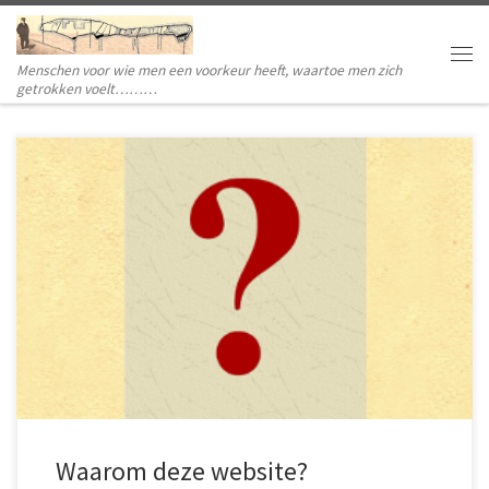
Ga naar inhoud
Menschen voor wie men een voorkeur heeft, waartoe men zich
Me
getrokken voelt………
Dit is een archief voor in de loop der vele jaren
verzamelde Smit-Schokland documenten.
Waarom deze website?