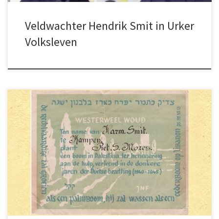
Veldwachter Hendrik Smit in Urker
Volksleven
Piet en Jenny Mozes, een Joods echtpaar,
verbleven twee en een half jaar
ondergedoken bij de familie Smit.