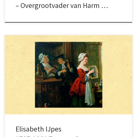
– Overgrootvader van Harm …
Elisabeth IJpes is de stammoeder van het
roemrijke SmitSchokland geslacht. Ze was
ongetwijfeld een aantrekkelijke blonde
Friezin, die net als Mata Hari op krijgslieden
viel.
Elisabeth IJpes