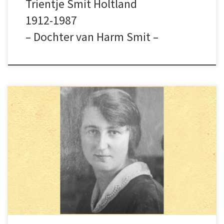
Trientje Smit Holtland
1912-1987
– Dochter van Harm Smit –
Mijn moeder kwam nog af en toe op
Schokland. Ze moest bij haar opoe die ziek was
en die in Kampen woonde en opoe die op Urk
woonde. Ze heeft ze verzorgd dus ging ze af
en toe een weekend.