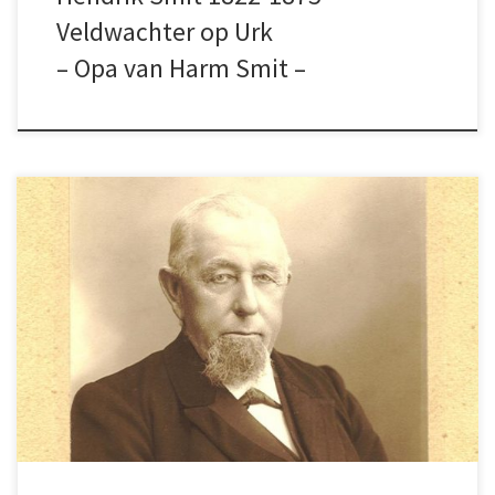
Veldwachter op Urk
– Opa van Harm Smit –
Lammert, zoon van de befaamde
veldwachter, miste op Schokland het
gemeenschapsleven en aanvaardde
Schokland vooral uit plichtsgevoel.