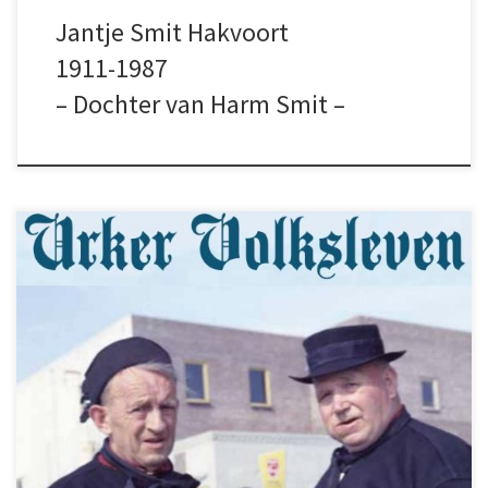
Jantje Smit Hakvoort
1911-1987
– Dochter van Harm Smit –
Lub van den Berg schreef dit verhaal over
veldwachter Smit. Het werd gepubliceerd in
het Urker Volksleven, het tijdschrift van de
Vereniging Vrienden van Urk.