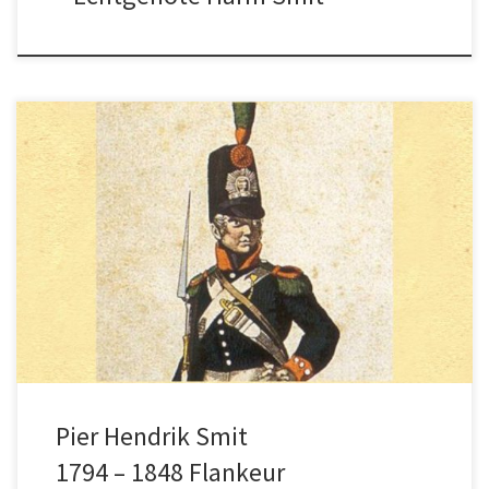
Pier Hendrik, stamvader. De eerste die de
familienaam Smit aannam.
Pier Hendrik Smit
1794 – 1848 Flankeur