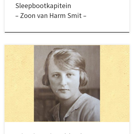
Sleepbootkapitein
– Zoon van Harm Smit –
Ze was zeer belezen (de hele bibliotheek van
Kampen is uitgeleend geweest naar
Schokland). Uitzonderlijk gastvrij. Haar huis
leek in het weekend een studenten sociëteit.
Dit misschien als gevolg van de eenzaamheid
op Schokland.