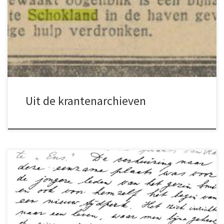
D., 27 jaar, visscher te Schokland, gem.
Kampen, heeft op 20 Maart, 1923 de
surveillerende rijkshavenmeester Smit
beleedigd, door hem het woord „sodemieter”
toe te voegen. Bekl. ontkent. Get. Harm Smit
bevestigt zijn opgemaakt proces verbaal […]
Uit de krantenarchieven
Er zijn meerdere versies van de kroniek (of
opstel zoals opa het zelf noemde) in omloop.
Eerst is er de handgeschreven tekst (die zou in
het bezit zijn van de erfgenamen maar is