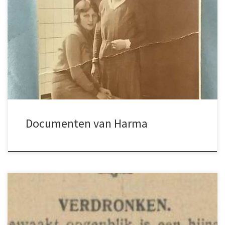
gerelateerd aan SmitSchokland, verzameld
en opgestuurd door Harma. Bijvoorbeeld een
brief van juffrouw Witkop. Links op de
“featured image” staat Harma’s moeder,
Trientje Smit.
Documenten van Harma
Unieke krantenknipsels afkomstig van
www.delpher.nl. Er zitten pareltjes bij: Het
“sodemieter” proces verbaal 1923 Johannes