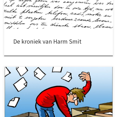
vooralsnog onvindbaar). Zwier Holtland,
echtgenoot van Trientje Smit, heeft met veel
inspanning het moeilijk te ontcijferen
handschrift […]
De kroniek van Harm Smit
Harm Smit, inspireerde schrijvers tot diepe
bespiegelingen. “Een ware uitblinker en
bovendien voorloper van alles wat gebeuren
ging, was Fred Thomas, redacteur van “De
Tijd” en schrijver van “Wijkend Water”. Fred
Thomas was niet alleen een hartstochtelijk