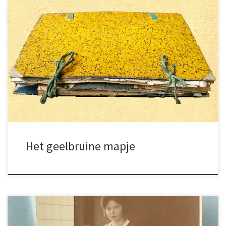
Onduidelijk wanneer het mapje in gebruik is
genomen maar op een zekere dag moet
iemand hebben gedacht: de geschiedenis van
de familie Smit op Schokland is zo boeiend,
laat ik een mapje kopen en daar al die
documenten in bewaren. Sommige
documenten zijn in slechte staat, vrijwel
onleesbaar en vallen […]
Het geelbruine mapje
Prachtige serie documenten en foto’s