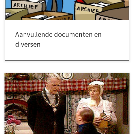
zeiler maar vooral iemand die veel
belangstelling had voor wat rondom de
Zuiderzee te beleven […]
Aanvullende documenten en
diversen
Verslag van een zoektocht in de Urker
archieven.