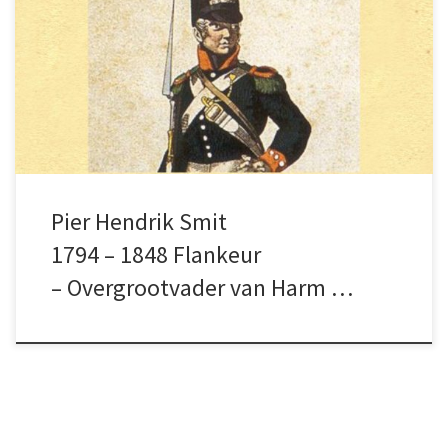
Pier Hendrik, stamvader. De eerste die de
familienaam Smit aannam.
Pier Hendrik Smit
1794 – 1848 Flankeur
– Overgrootvader van Harm …