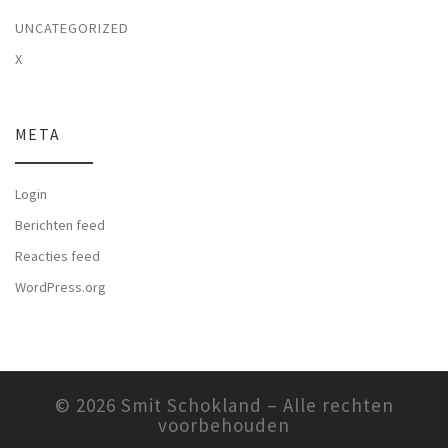
UNCATEGORIZED
X
META
Login
Berichten feed
Reacties feed
WordPress.org
© 2026
Smit Schokland
– Alle rechten
voorbehouden