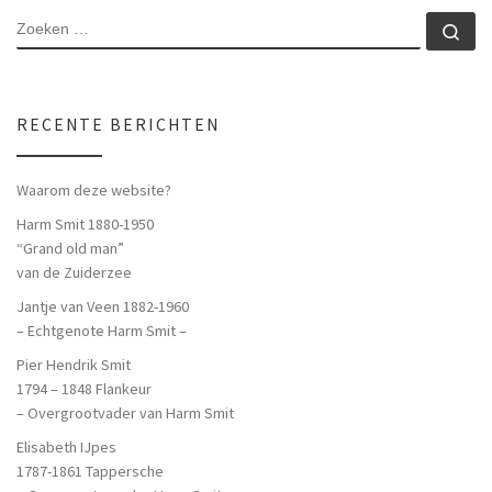
ZOEKEN
Zo
RECENTE BERICHTEN
Waarom deze website?
Harm Smit 1880-1950
“Grand old man”
van de Zuiderzee
Jantje van Veen 1882-1960
– Echtgenote Harm Smit –
Pier Hendrik Smit
1794 – 1848 Flankeur
– Overgrootvader van Harm Smit
Elisabeth IJpes
1787-1861 Tappersche