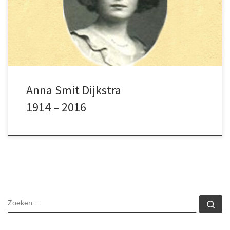
bezocht toen het nog een eiland was.
Anna Smit Dijkstra
1914 – 2016
ZOEKEN
Zo