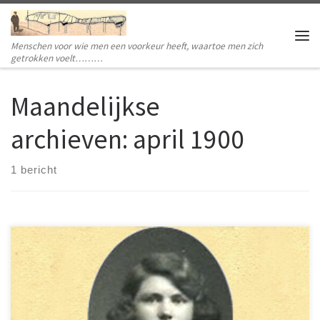
Ga naar inhoud
Menschen voor wie men een voorkeur heeft, waartoe men zich
Me
getrokken voelt………
Maandelijkse
archieven:
april 1900
1 bericht
De laatste persoon die Schokland heeft