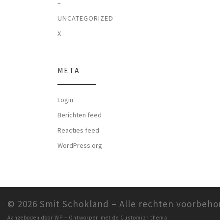
–
UNCATEGORIZED
X
META
Login
Berichten feed
Reacties feed
WordPress.org
© 2026
Smit Schokland
– Alle rechten voorbeh
Aangeboden door
WP
– Ontworpen met de
Customizr thema