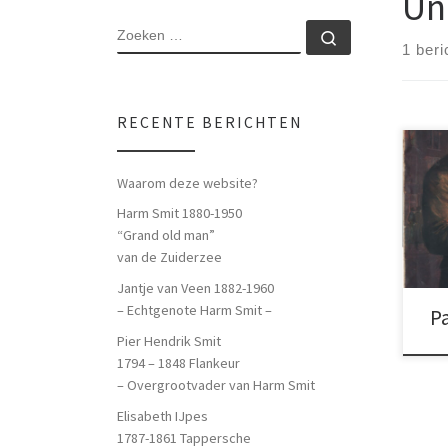
Un
ZOEKEN
Zoeken …
1 beri
RECENTE BERICHTEN
Waarom deze website?
Harm Smit 1880-1950
“Grand old man”
van de Zuiderzee
Jantje van Veen 1882-1960
– Echtgenote Harm Smit –
P
Pier Hendrik Smit
1794 – 1848 Flankeur
– Overgrootvader van Harm Smit
Elisabeth IJpes
1787-1861 Tappersche