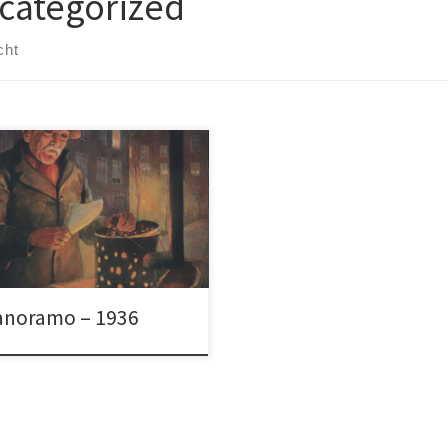
categorized
cht
anoramo – 1936