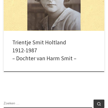
leek in het weekend een studenten sociëteit.
Dit misschien als gevolg van de eenzaamheid
op Schokland.
Trientje Smit Holtland
1912-1987
– Dochter van Harm Smit –
ZOEKEN
Zo