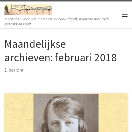
Ga naar inhoud
Menschen voor wie men een voorkeur heeft, waartoe men zich
Me
getrokken voelt………
Maandelijkse
archieven:
februari 2018
1 bericht
Ze was zeer belezen (de hele bibliotheek van
Kampen is uitgeleend geweest naar
Schokland). Uitzonderlijk gastvrij. Haar huis